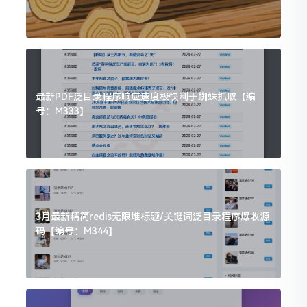
最新PDF泛目录程序响应速度极快利于蜘蛛抓取【编
号：M333】
3月最新精简redis无限堆标题/关键词泛目录程序爆收源
码【编号：M344】