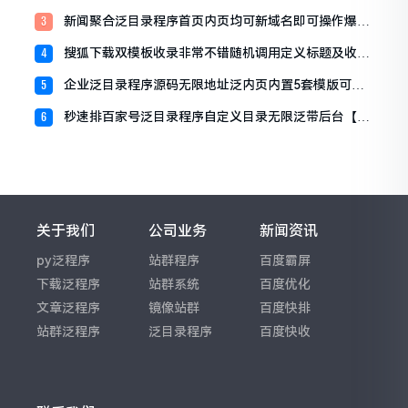
号:M33】
新闻聚合泛目录程序首页内页均可新域名即可操作爆权
3
重【编号：M44】
搜狐下载双模板收录非常不错随机调用定义标题及收录
4
描述redis程序源码【编号：M99】
企业泛目录程序源码无限地址泛内页内置5套模版可以
5
随机调用【编号：M111】
秒速排百家号泛目录程序自定义目录无限泛带后台【编
6
号：M144】
关于我们
公司业务
新闻资讯
py泛程序
站群程序
百度霸屏
下载泛程序
站群系统
百度优化
文章泛程序
镜像站群
百度快排
站群泛程序
泛目录程序
百度快收