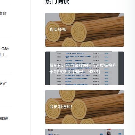
热门阅读
购买须知
最新PDF泛目录程序响应速度极快利
于蜘蛛抓取【编号：M333】
会员制通知！