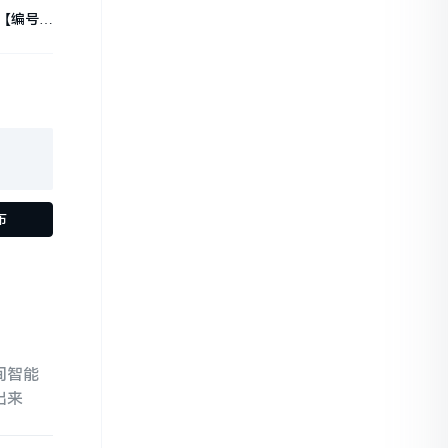
码【编号：
M155】
布
间智能
出来