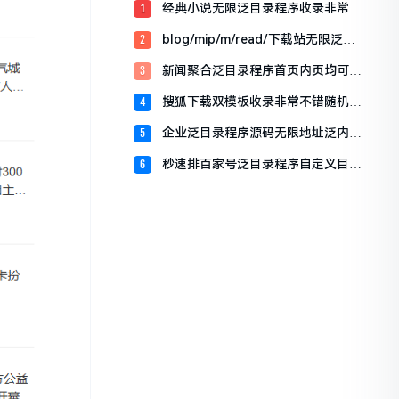
经典小说无限泛目录程序收录非常不
1
错【编号:M11】
blog/mip/m/read/下载站无限泛程
2
序源码【编号:M33】
新闻聚合泛目录程序首页内页均可新
3
域名即可操作爆权重【编号：M44】
搜狐下载双模板收录非常不错随机调
4
用定义标题及收录描述redis程序源码
企业泛目录程序源码无限地址泛内页
5
【编号：M99】
内置5套模版可以随机调用【编号：
秒速排百家号泛目录程序自定义目录
6
M111】
无限泛带后台【编号：M144】